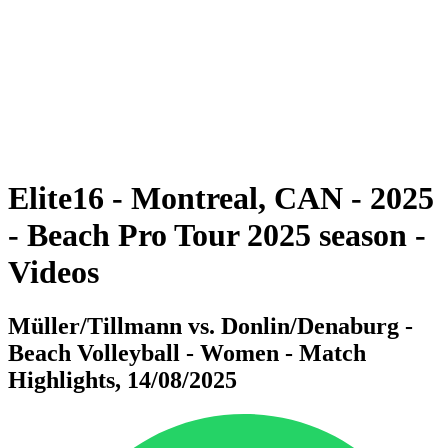
ritorna alla Home di BPT
Tickets
Dove guardare
Squadre
Programma
Classifica
Statistiche
Torneo
News
Elite16 - Montreal, CAN - 2025
- Beach Pro Tour 2025 season -
Videos
Müller/Tillmann vs. Donlin/Denaburg -
Beach Volleyball - Women - Match
Highlights, 14/08/2025