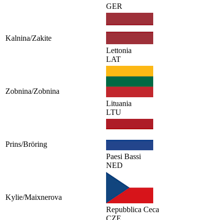
GER
Kalnina/Zakite
Lettonia
LAT
Zobnina/Zobnina
Lituania
LTU
Prins/Bröring
Paesi Bassi
NED
Kylie/Maixnerova
Repubblica Ceca
CZE