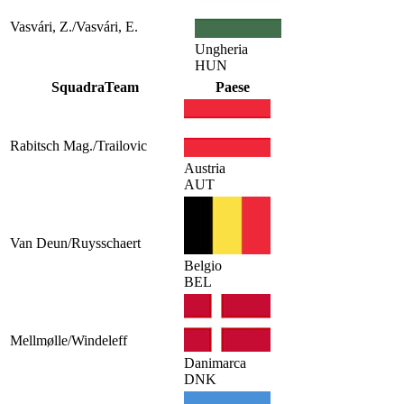
Vasvári, Z./Vasvári, E.
Ungheria
HUN
Squadra
Team
Paese
Rabitsch Mag./Trailovic
Austria
AUT
Van Deun/Ruysschaert
Belgio
BEL
Mellmølle/Windeleff
Danimarca
DNK