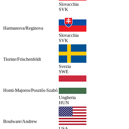
Slovacchia
SVK
Harmanova/Reginova
Slovacchia
SVK
Tiorine/Frischenfeldt
Svezia
SWE
Honti-Majoros/Posztós-Szabó
Ungheria
HUN
Boulware/Andrew
USA