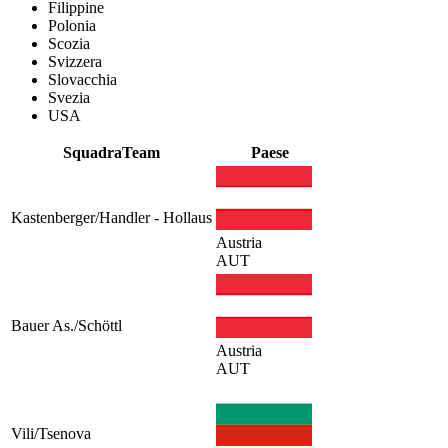
Filippine
Polonia
Scozia
Svizzera
Slovacchia
Svezia
USA
Squadra
Team
Paese
Kastenberger/Handler - Hollaus
Austria
AUT
Bauer As./Schöttl
Austria
AUT
Vili/Tsenova