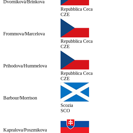
Dvorníková/Brinkova
Repubblica Ceca
CZE
Frommova/Marcelova
Repubblica Ceca
CZE
Prihodova/Hummelova
Repubblica Ceca
CZE
Barbour/Morrison
Scozia
SCO
Kapralova/Poszmikova