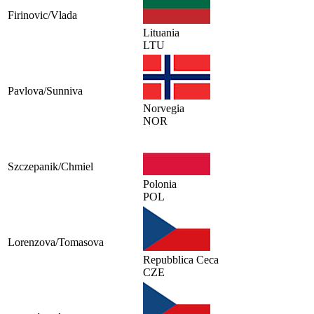
Firinovic/Vlada
Lituania
LTU
Pavlova/Sunniva
Norvegia
NOR
Szczepanik/Chmiel
Polonia
POL
Lorenzova/Tomasova
Repubblica Ceca
CZE