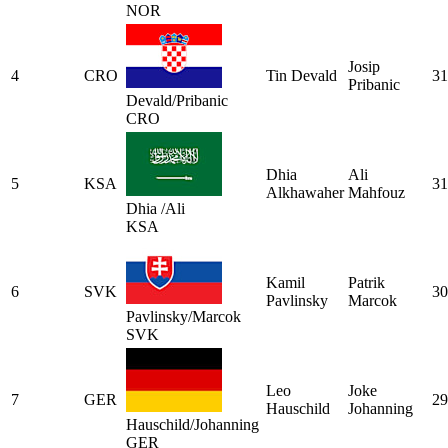
NOR
Josip
4
CRO
Tin Devald
31
Pribanic
Devald/Pribanic
CRO
Dhia
Ali
5
KSA
31
Alkhawaher
Mahfouz
Dhia /Ali
KSA
Kamil
Patrik
6
SVK
30
Pavlinsky
Marcok
Pavlinsky/Marcok
SVK
Leo
Joke
7
GER
29
Hauschild
Johanning
Hauschild/Johanning
GER