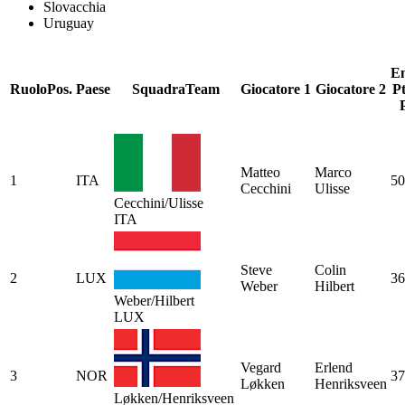
Slovacchia
Uruguay
En
Ruolo
Pos.
Paese
Squadra
Team
Giocatore 1
Giocatore 2
Pt
Matteo
Marco
1
ITA
50
Cecchini
Ulisse
Cecchini/Ulisse
ITA
Steve
Colin
2
LUX
36
Weber
Hilbert
Weber/Hilbert
LUX
Vegard
Erlend
3
NOR
37
Løkken
Henriksveen
Løkken/Henriksveen