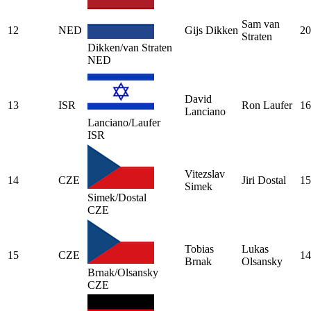
Sam van
12
NED
Gijs Dikken
20
Straten
Dikken/van Straten
NED
David
13
ISR
Ron Laufer
16
Lanciano
Lanciano/Laufer
ISR
Vitezslav
14
CZE
Jiri Dostal
15
Simek
Simek/Dostal
CZE
Tobias
Lukas
15
CZE
14
Brnak
Olsansky
Brnak/Olsansky
CZE