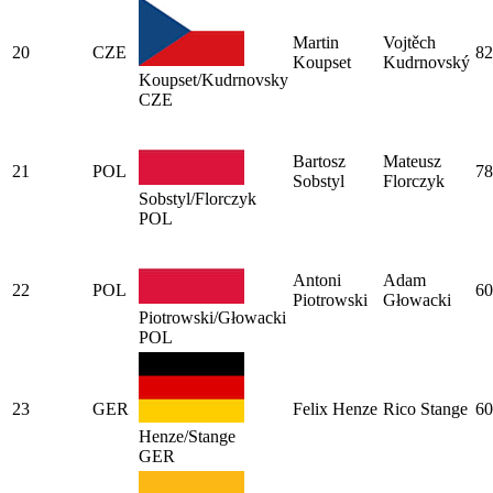
Martin
Vojtěch
20
CZE
82
Koupset
Kudrnovský
Koupset/Kudrnovsky
CZE
Bartosz
Mateusz
21
POL
78
Sobstyl
Florczyk
Sobstyl/Florczyk
POL
Antoni
Adam
22
POL
60
Piotrowski
Głowacki
Piotrowski/Głowacki
POL
23
GER
Felix Henze
Rico Stange
60
Henze/Stange
GER