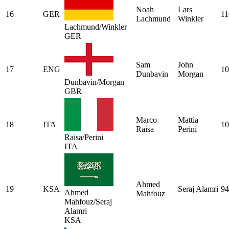
Noah
Lars
16
GER
11
Lachmund
Winkler
Lachmund/Winkler
GER
Sam
John
17
ENG
10
Dunbavin
Morgan
Dunbavin/Morgan
GBR
Marco
Mattia
18
ITA
10
Raisa
Perini
Raisa/Perini
ITA
Ahmed
19
KSA
Seraj Alamri
94
Ahmed
Mahfouz
Mahfouz/Seraj
Alamri
KSA