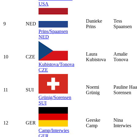
USA
Danieke
Tess
9
NED
Prins
Spaansen
Prins/Spaansen
NED
Laura
Amalie
10
CZE
Kubistova
Tonova
Kubistova/Tonova
CZE
Noemi
Pauline Haa
11
SUI
Grünig
Sorensen
Grünig/Sorensen
SUI
Geeske
Nina
12
GER
Camp
Interwies
Camp/Interwies
GER