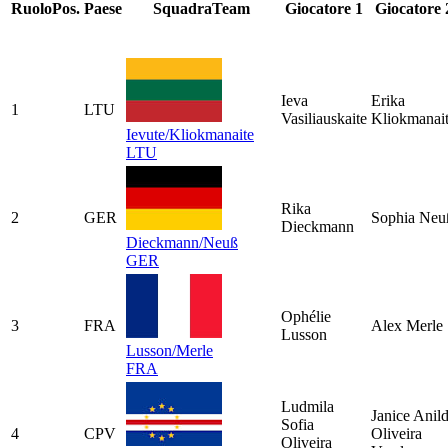
Ruolo
Pos.
Paese
Squadra
Team
Giocatore 1
Giocatore 
Ieva
Erika
1
LTU
Vasiliauskaite
Kliokmanai
Ievute/Kliokmanaite
LTU
Rika
2
GER
Sophia Neu
Dieckmann
Dieckmann/Neuß
GER
Ophélie
3
FRA
Alex Merle
Lusson
Lusson/Merle
FRA
Ludmila
Janice Anil
Sofia
4
CPV
Oliveira
Oliveira