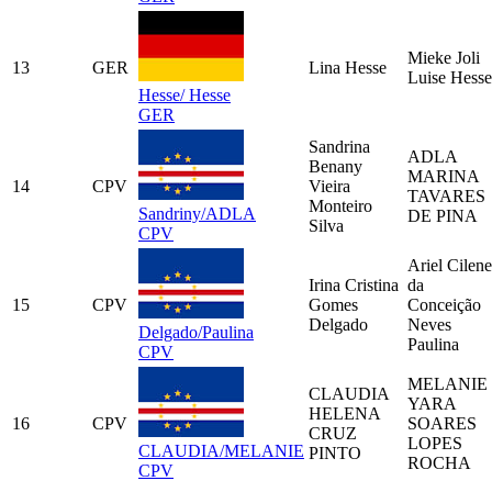
Mieke Joli
13
GER
Lina Hesse
Luise Hesse
Hesse/ Hesse
GER
Sandrina
ADLA
Benany
MARINA
14
CPV
Vieira
TAVARES
Monteiro
Sandriny/ADLA
DE PINA
Silva
CPV
Ariel Cilene
Irina Cristina
da
15
CPV
Gomes
Conceição
Delgado
Neves
Delgado/Paulina
Paulina
CPV
MELANIE
CLAUDIA
YARA
HELENA
16
CPV
SOARES
CRUZ
LOPES
CLAUDIA/MELANIE
PINTO
ROCHA
CPV