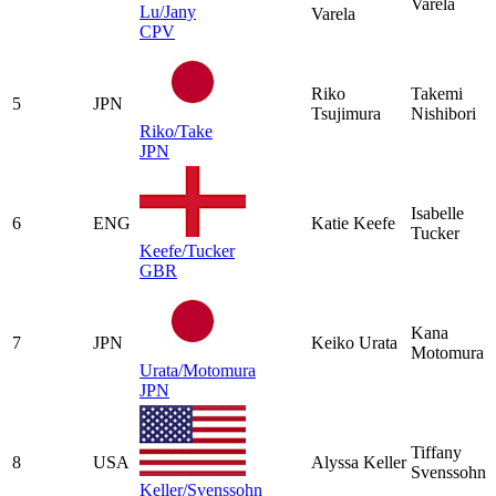
Varela
Lu/Jany
Varela
CPV
Riko
Takemi
5
JPN
Tsujimura
Nishibori
Riko/Take
JPN
Isabelle
6
ENG
Katie Keefe
Tucker
Keefe/Tucker
GBR
Kana
7
JPN
Keiko Urata
Motomura
Urata/Motomura
JPN
Tiffany
8
USA
Alyssa Keller
Svenssohn
Keller/Svenssohn