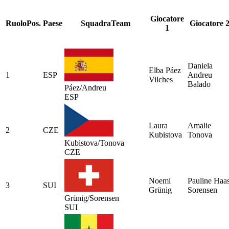
Giocatore
Ruolo
Pos.
Paese
Squadra
Team
Giocatore 
1
Daniela
Elba Páez
1
ESP
Andreu
Vilches
Balado
Páez/Andreu
ESP
Laura
Amalie
2
CZE
Kubistova
Tonova
Kubistova/Tonova
CZE
Noemi
Pauline Haa
3
SUI
Grünig
Sorensen
Grünig/Sorensen
SUI