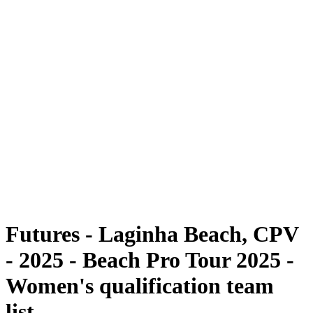
Futures
Futures - Laginha Beach, CPV - 2025
Futures - Laginha Beach, CPV - 2025
ritorna alla Home di BPT
Dove guardare
Squadre
Programma
Classifica
Torneo
Futures - Laginha Beach, CPV
- 2025 - Beach Pro Tour 2025 -
Women's qualification team
list