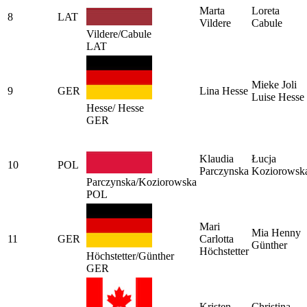
Marta
Loreta
8
LAT
Vildere
Cabule
Vildere/Cabule
LAT
Mieke Joli
9
GER
Lina Hesse
Luise Hesse
Hesse/ Hesse
GER
Klaudia
Łucja
10
POL
Parczynska
Koziorowsk
Parczynska/Koziorowska
POL
Mari
Mia Henny
11
GER
Carlotta
Günther
Höchstetter
Höchstetter/Günther
GER
Kristen
Christina