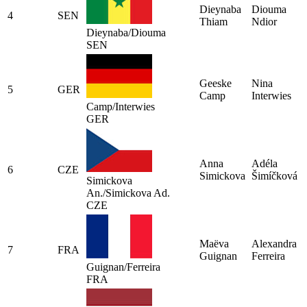
Dieynaba
Diouma
4
SEN
Thiam
Ndior
Dieynaba/Diouma
SEN
Geeske
Nina
5
GER
Camp
Interwies
Camp/Interwies
GER
Anna
Adéla
6
CZE
Simickova
Šimíčková
Simickova
An./Simickova Ad.
CZE
Maëva
Alexandra
7
FRA
Guignan
Ferreira
Guignan/Ferreira
FRA