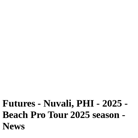
Futures
Futures - Nuvali, PHI - 2025
Futures - Nuvali, PHI - 2025
ritorna alla Home di BPT
Dove guardare
Squadre
Programma
Classifica
Torneo
Futures - Nuvali, PHI - 2025 -
Beach Pro Tour 2025 season -
News