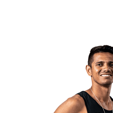
ritorna alla Home di BPT
Dove guardare
Squadre
Programma
Classifica
Statistiche
Torneo
News