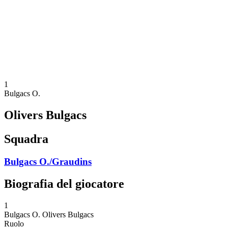
ritorna alla Home di BPT
Dove guardare
Squadre
Programma
Classifica
Statistiche
Torneo
News
1
Bulgacs O.
Olivers Bulgacs
Squadra
Bulgacs O./Graudins
Biografia del giocatore
1
Bulgacs O.
Olivers Bulgacs
Ruolo