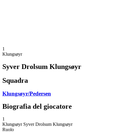
ritorna alla Home di BPT
Dove guardare
Squadre
Programma
Classifica
Statistiche
Torneo
News
1
Klungsøyr
Syver Drolsum Klungsøyr
Squadra
Klungsøyr/Pedersen
Biografia del giocatore
1
Klungsøyr
Syver Drolsum Klungsøyr
Ruolo