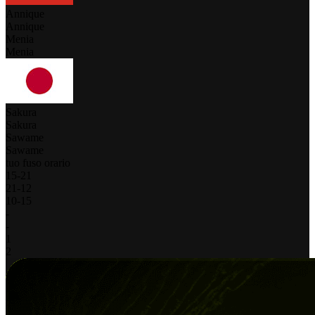
Annique
Annique
Menia
Menia
Sakura
Sakura
Sawame
Sawame
tuo fuso orario
15
-
21
21
-
12
10
-
15
-
-
1
2