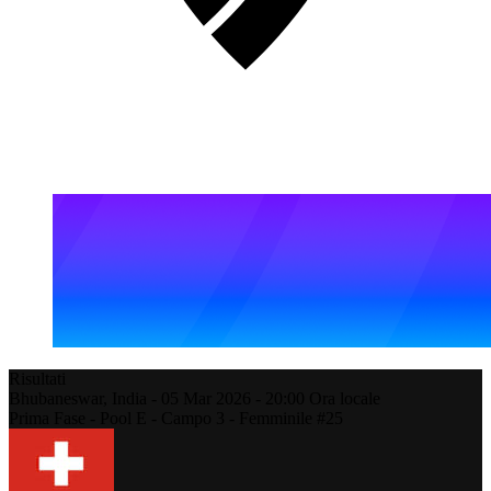
Risultati
Bhubaneswar,
India
-
05 Mar 2026 -
20:00
Ora locale
Prima Fase - Pool E - Campo 3 - Femminile #25