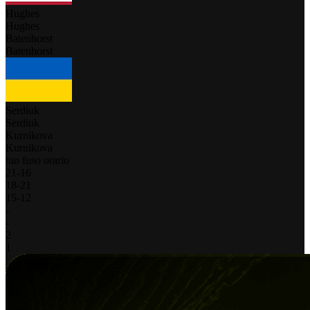
Hughes
Hughes
Batenhorst
Batenhorst
Serdiuk
Serdiuk
Kurnikova
Kurnikova
tuo fuso orario
21
-
16
18
-
21
15
-
12
-
-
2
1