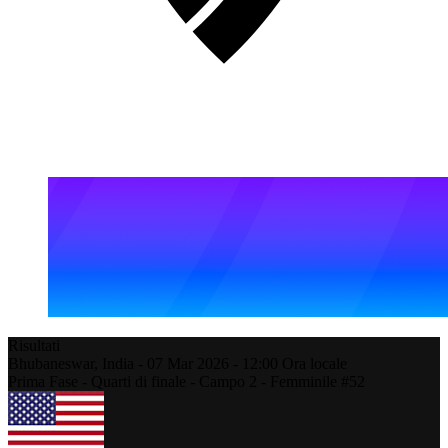
Risultati
Bhubaneswar,
India
-
07 Mar 2026 -
12:00
Ora locale
Prima Fase - Quarti di finale - Campo 2 - Femminile #52