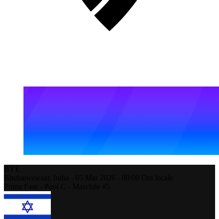
BYE
Bhubaneswaar,
India
-
05 Mar 2026 -
00:00
Ora locale
Prima Fase - Pool C - Maschile #5