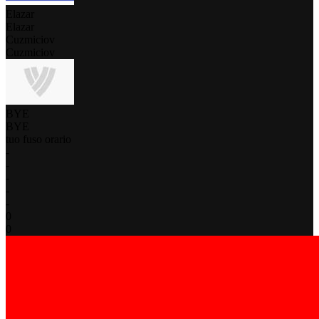
Elazar
Elazar
Cuzmiciov
Cuzmiciov
BYE
BYE
tuo fuso orario
-
-
-
-
-
0
0