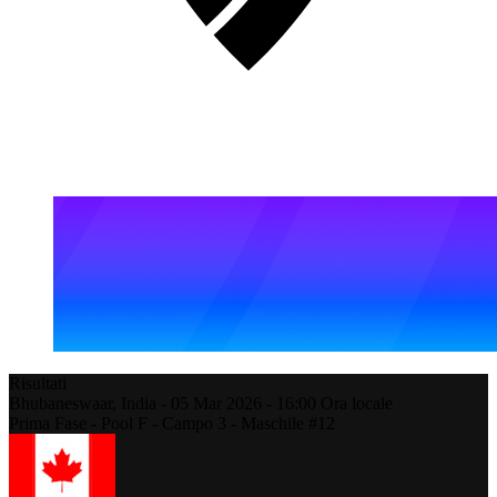
Risultati
Bhubaneswaar,
India
-
05 Mar 2026 -
16:00
Ora locale
Prima Fase - Pool F - Campo 3 - Maschile #12