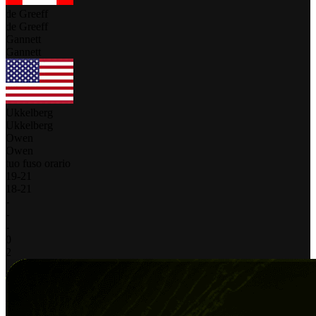
de Greeff
de Greeff
Gannett
Gannett
Ukkelberg
Ukkelberg
Owen
Owen
tuo fuso orario
19
-
21
18
-
21
-
-
-
0
2