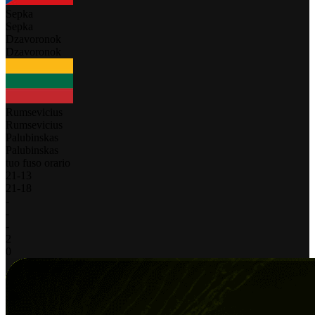
Sepka
Sepka
Dzavoronok
Dzavoronok
Rumsevicius
Rumsevicius
Palubinskas
Palubinskas
tuo fuso orario
21
-
13
21
-
18
-
-
-
2
0