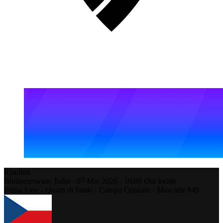
Risultati
Bhubaneswaar,
India
-
07 Mar 2026 -
16:00
Ora locale
Prima Fase - Quarti di finale - Campo Centrale - Maschile #49