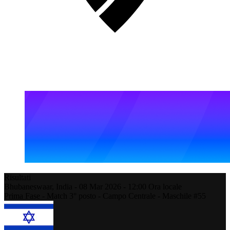
Risultati
Bhubaneswaar,
India
-
08 Mar 2026 -
12:00
Ora locale
Prima Fase - Match 3° posto - Campo Centrale - Maschile #55