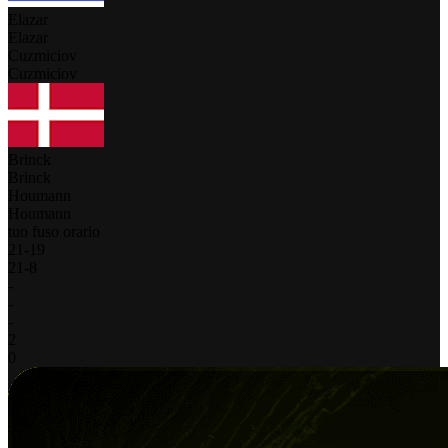
Elazar
Elazar
Cuzmiciov
Cuzmiciov
Brinck
Brinck
Houmann
Houmann
tuo fuso orario
21
-
19
21
-
8
-
-
-
2
0