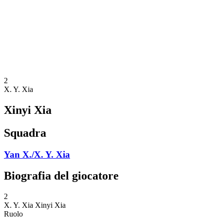
ritorna alla Home di BPT
Dove guardare
Squadre
Programma
Classifica
Statistiche
Torneo
News
2
X. Y. Xia
Xinyi Xia
Squadra
Yan X./X. Y. Xia
Biografia del giocatore
2
X. Y. Xia
Xinyi Xia
Ruolo