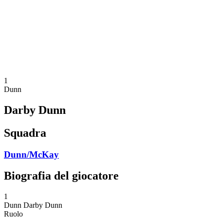
ritorna alla Home di BPT
Dove guardare
Squadre
Programma
Classifica
Statistiche
Torneo
News
1
Dunn
Darby Dunn
Squadra
Dunn/McKay
Biografia del giocatore
1
Dunn
Darby Dunn
Ruolo