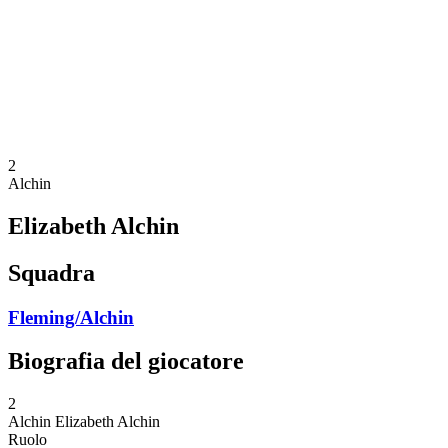
ritorna alla Home di BPT
Dove guardare
Squadre
Programma
Classifica
Statistiche
Torneo
News
2
Alchin
Elizabeth Alchin
Squadra
Fleming/Alchin
Biografia del giocatore
2
Alchin
Elizabeth Alchin
Ruolo