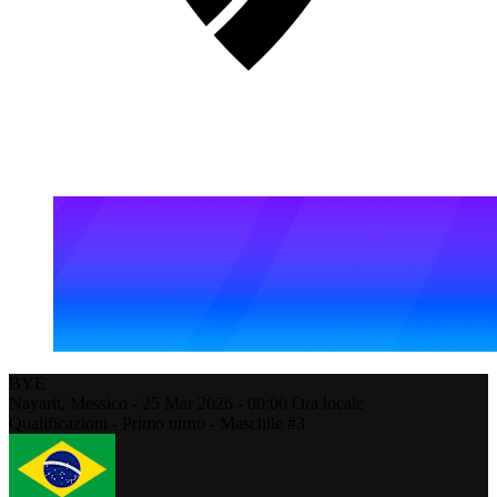
BYE
Nayarit,
Messico
-
25 Mar 2026 -
00:00
Ora locale
Qualificazioni - Primo turno - Maschile #3