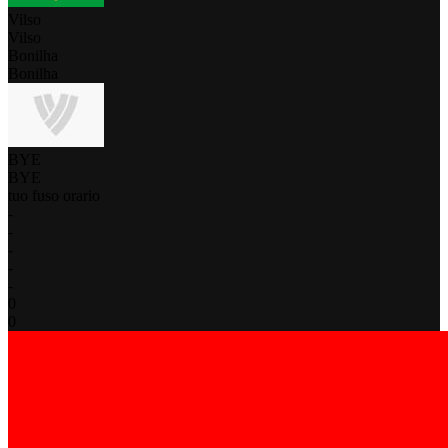
Vilso
Vilso
Bonilha
Bonilha
BYE
BYE
tuo fuso orario
-
-
-
-
-
0
0