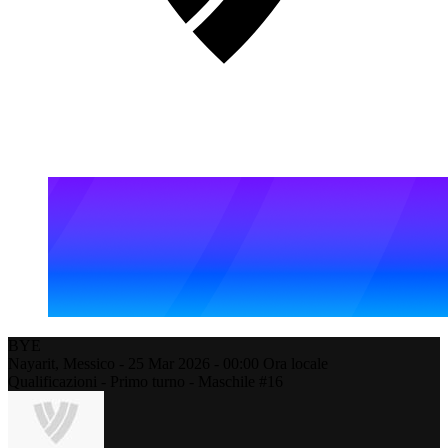
BYE
Nayarit,
Messico
-
25 Mar 2026 -
00:00
Ora locale
Qualificazioni - Primo turno - Maschile #16