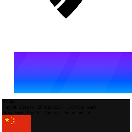
Risultati
Nayarit,
Messico
-
26 Mar 2026 -
11:00
Ora locale
Prima Fase - Pool B - Campo 4 - Femminile #4