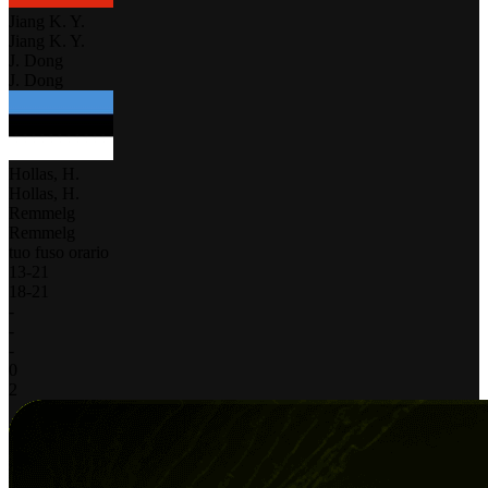
Jiang K. Y.
Jiang K. Y.
J. Dong
J. Dong
Hollas, H.
Hollas, H.
Remmelg
Remmelg
tuo fuso orario
13
-
21
18
-
21
-
-
-
0
2