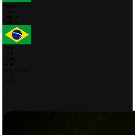
Verena
Verena
Thainara
Thainara
Carol
Carol
Giulia
Giulia
tuo fuso orario
21
-
13
22
-
20
-
-
-
2
0