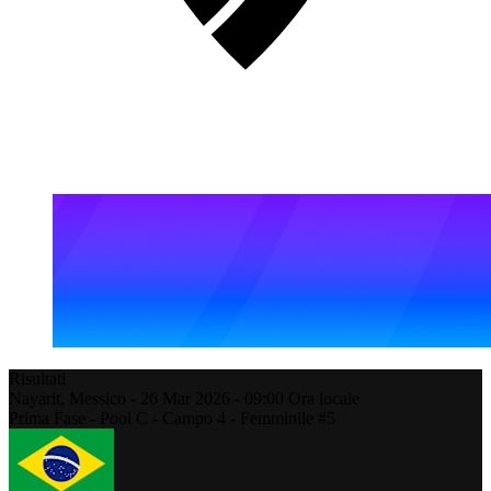
Risultati
Nayarit,
Messico
-
26 Mar 2026 -
09:00
Ora locale
Prima Fase - Pool C - Campo 4 - Femminile #5