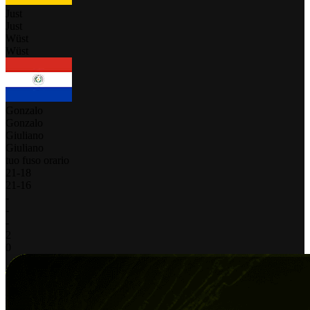
Just
Just
Wüst
Wüst
Gonzalo
Gonzalo
Giuliano
Giuliano
tuo fuso orario
21
-
18
21
-
16
-
-
-
2
0