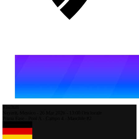
Risultati
Nayarit,
Messico
-
26 Mar 2026 -
13:00
Ora locale
Prima Fase - Pool A - Campo 4 - Maschile #2