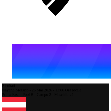
Risultati
Nayarit,
Messico
-
26 Mar 2026 -
13:00
Ora locale
Prima Fase - Pool B - Campo 2 - Maschile #4