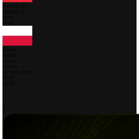
Pascariuc P.
Pascariuc P.
Horst
Horst
Kantor
Kantor
Lejawa
Lejawa
tuo fuso orario
21
-
19
22
-
20
-
-
-
2
0