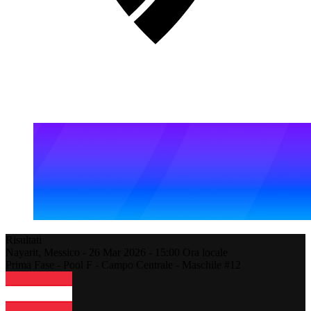
Risultati
Nayarit,
Messico
-
26 Mar 2026 -
15:00
Ora locale
Prima Fase - Pool F - Campo Centrale - Maschile #12