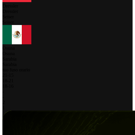
Dressler
Dressler
Seiser
Seiser
Osuna
Osuna
Sarabia
Sarabia
tuo fuso orario
21
-
15
18
-
21
18
-
16
-
-
2
1