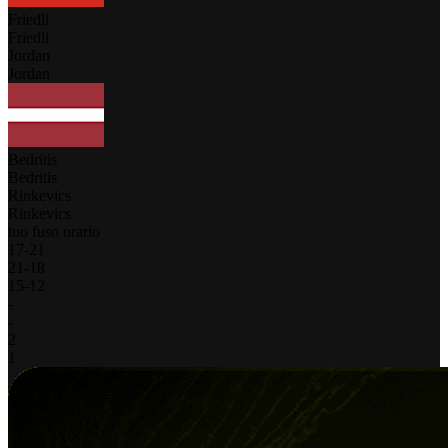
Friedli
Friedli
Jordan
Jordan
Bedritis
Bedritis
Rinkevics
Rinkevics
tuo fuso orario
17
-
21
21
-
18
15
-
12
-
-
2
1