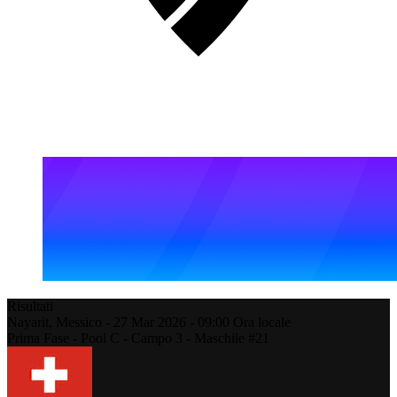
Risultati
Nayarit,
Messico
-
27 Mar 2026 -
09:00
Ora locale
Prima Fase - Pool C - Campo 3 - Maschile #21