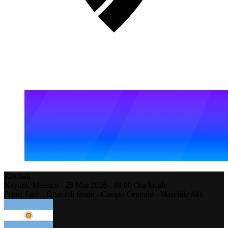
Risultati
Nayarit,
Messico
-
28 Mar 2026 -
09:00
Ora locale
Prima Fase - Ottavi di finale - Campo Centrale - Maschile #41