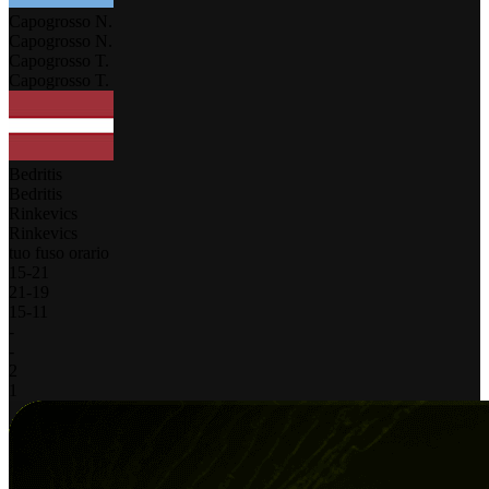
Capogrosso N.
Capogrosso N.
Capogrosso T.
Capogrosso T.
Bedritis
Bedritis
Rinkevics
Rinkevics
tuo fuso orario
15
-
21
21
-
19
15
-
11
-
-
2
1