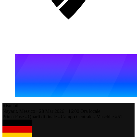
Risultati
Nayarit,
Messico
-
28 Mar 2026 -
16:00
Ora locale
Prima Fase - Quarti di finale - Campo Centrale - Maschile #51