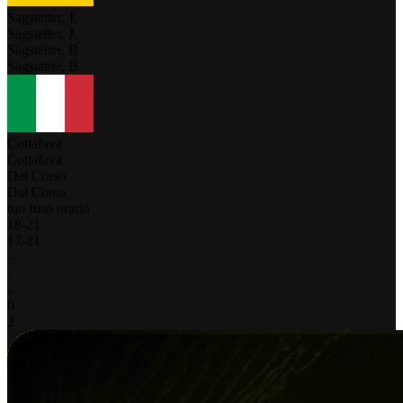
Sagstetter, J.
Sagstetter, J.
Sagstetter, B.
Sagstetter, B.
Cottafava
Cottafava
Dal Corso
Dal Corso
tuo fuso orario
18
-
21
17
-
21
-
-
-
0
2