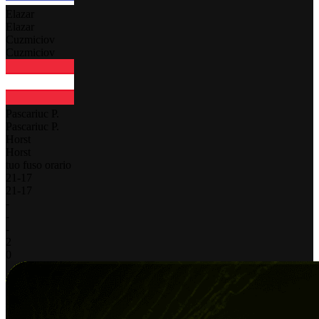
Elazar
Elazar
Cuzmiciov
Cuzmiciov
Pascariuc P.
Pascariuc P.
Horst
Horst
tuo fuso orario
21
-
17
21
-
17
-
-
-
2
0