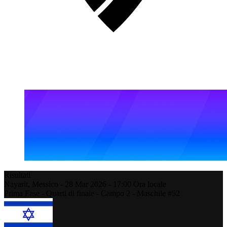
Risultati
Nayarit,
Messico
-
28 Mar 2026 -
17:00
Ora locale
Prima Fase - Quarti di finale - Campo 2 - Maschile #52