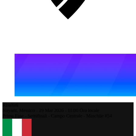
Risultati
Nayarit,
Messico
-
29 Mar 2026 -
11:00
Ora locale
Prima Fase - Semifinali - Campo Centrale - Maschile #54