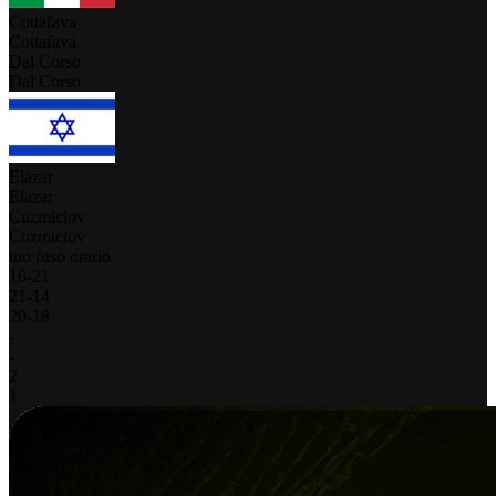
Cottafava
Cottafava
Dal Corso
Dal Corso
Elazar
Elazar
Cuzmiciov
Cuzmiciov
tuo fuso orario
16
-
21
21
-
14
20
-
18
-
-
2
1