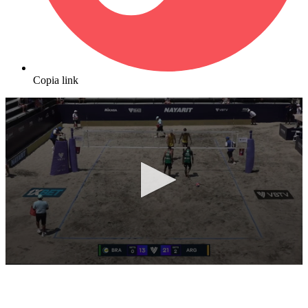
Copia link
0
seconds
of
9