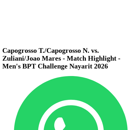
ritorna alla Home di BPT
Dove guardare
Squadre
Programma
Classifica
Statistiche
Torneo
News
Capogrosso T./Capogrosso N. vs.
Zuliani/Joao Mares - Match Highlight -
Men's BPT Challenge Nayarit 2026