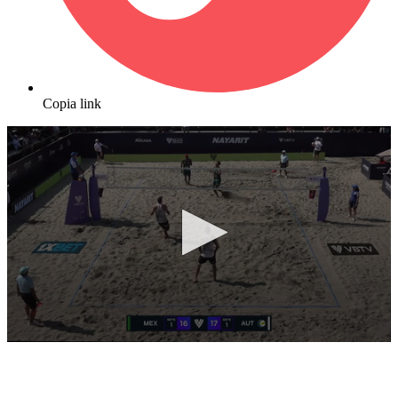
Copia link
0
seconds
of
10