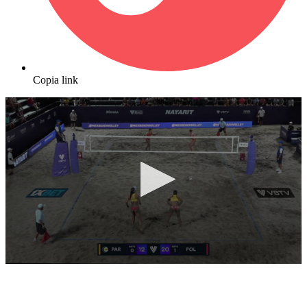
Copia link
0
seconds
of
10