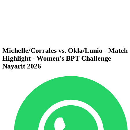
ritorna alla Home di BPT
Dove guardare
Squadre
Programma
Classifica
Statistiche
Torneo
News
Michelle/Corrales vs. Okla/Lunio - Match
Highlight - Women’s BPT Challenge
Nayarit 2026