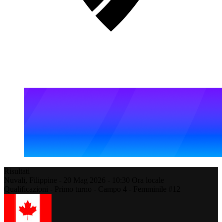
Risultati
Nuvali,
Filippine
-
20 Mag 2026 -
10:30
Ora locale
Qualificazioni - Primo turno - Campo 4 - Femminile #12