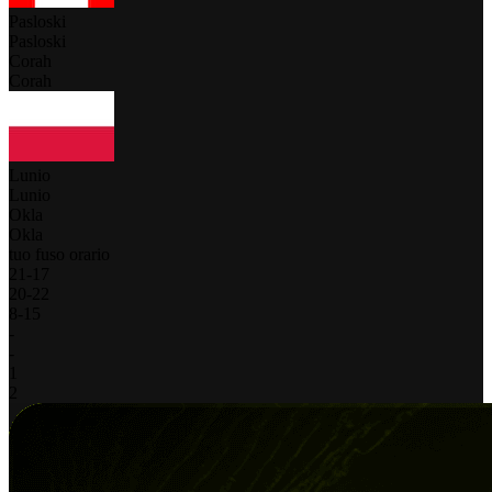
Pasloski
Pasloski
Corah
Corah
Lunio
Lunio
Okla
Okla
tuo fuso orario
21
-
17
20
-
22
8
-
15
-
-
1
2