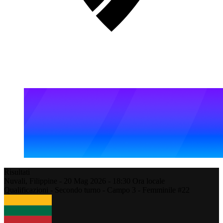
Risultati
Nuvali,
Filippine
-
20 Mag 2026 -
18:30
Ora locale
Qualificazioni - Secondo turno - Campo 3 - Femminile #22