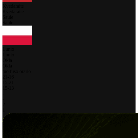
Kvedaraite
Kvedaraite
Saule
Saule
Lunio
Lunio
Okla
Okla
tuo fuso orario
21
-
16
15
-
21
15
-
13
-
-
2
1