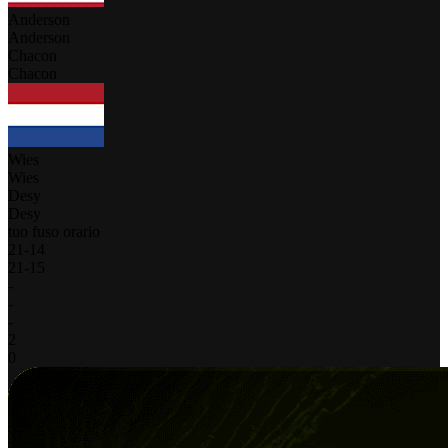
Anderson
Anderson
Chacon
Chacon
Wies
Wies
Desy
Desy
tuo fuso orario
21
-
14
21
-
15
-
-
-
2
0