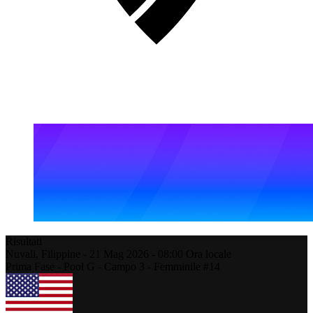
Risultati
Nuvali,
Filippine
-
21 Mag 2026 -
08:00
Ora locale
Prima Fase - Pool G - Campo 3 - Femminile #14