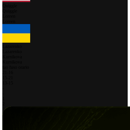
Quiggle
Quiggle
Loreen
Loreen
Lazarenko
Lazarenko
Kurnikova
Kurnikova
tuo fuso orario
21
-
16
15
-
21
13
-
15
-
-
1
2