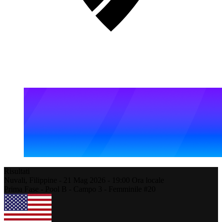
Risultati
Nuvali,
Filippine
-
21 Mag 2026 -
19:00
Ora locale
Prima Fase - Pool B - Campo 3 - Femminile #20