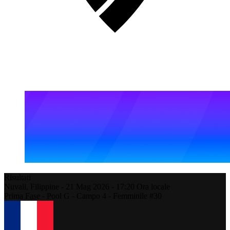
Risultati
Nuvali,
Filippine
-
21 Mag 2026 -
17:20
Ora locale
Prima Fase - Pool G - Campo 4 - Femminile #30