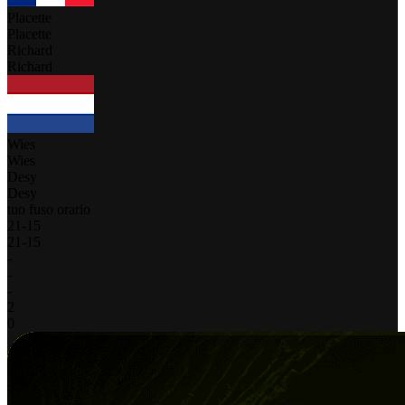
Placette
Placette
Richard
Richard
Wies
Wies
Desy
Desy
tuo fuso orario
21
-
15
21
-
15
-
-
-
2
0