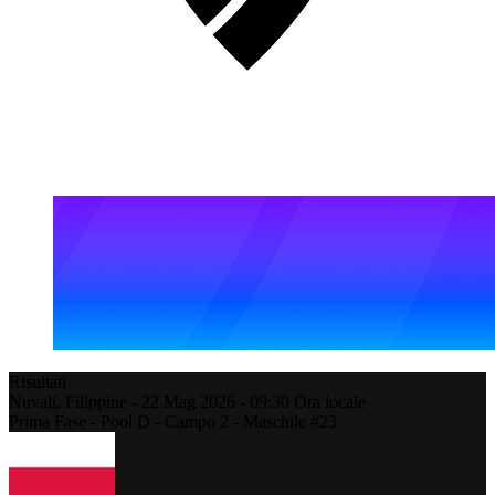
Risultati
Nuvali,
Filippine
-
22 Mag 2026 -
09:30
Ora locale
Prima Fase - Pool D - Campo 2 - Maschile #23