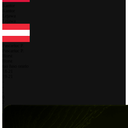
Kantor
Kantor
Lejawa
Lejawa
Pascariuc P.
Pascariuc P.
Horst
Horst
tuo fuso orario
18
-
21
19
-
21
-
-
-
0
2