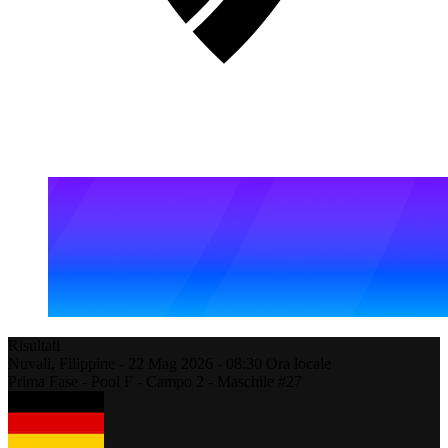
Risultati
Nuvali,
Filippine
-
22 Mag 2026 -
08:30
Ora locale
Prima Fase - Pool F - Campo 2 - Maschile #27