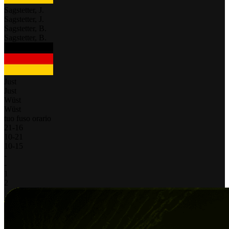
Sagstetter, J.
Sagstetter, J.
Sagstetter, B.
Sagstetter, B.
Just
Just
Wüst
Wüst
tuo fuso orario
21
-
16
10
-
21
10
-
15
-
-
1
2