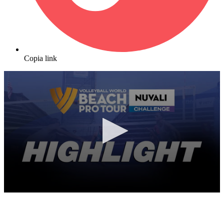
Copia link
0
seconds
of
9