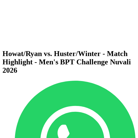
ritorna alla Home di BPT
Dove guardare
Squadre
Programma
Classifica
Statistiche
Torneo
News
Howat/Ryan vs. Huster/Winter - Match
Highlight - Men's BPT Challenge Nuvali
2026