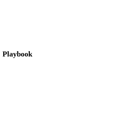
ritorna alla Home di BPT
Dove guardare
Squadre
Programma
Classifica
Statistiche
Torneo
News
Playbook