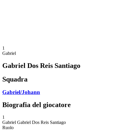
ritorna alla Home di BPT
Dove guardare
Squadre
Programma
Classifica
Statistiche
Torneo
News
1
Gabriel
Gabriel Dos Reis Santiago
Squadra
Gabriel/Johann
Biografia del giocatore
1
Gabriel
Gabriel Dos Reis Santiago
Ruolo