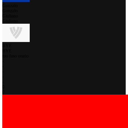
Gonzalo
Gonzalo
Giuliano
Giuliano
BYE
BYE
tuo fuso orario
-
-
-
-
-
0
0