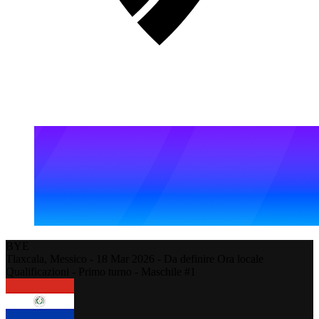
BYE
Tlaxcala,
Messico
-
18 Mar 2026 - Da definire Ora locale
Qualificazioni - Primo turno - Maschile #1