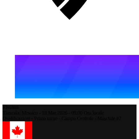
Risultati
Tlaxcala,
Messico
-
18 Mar 2026 -
09:00
Ora locale
Qualificazioni - Primo turno - Campo Centrale - Maschile #7