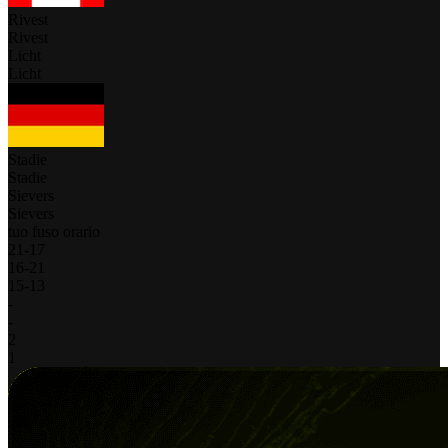
Rivest
Rivest
Licht
Licht
Stadie
Stadie
Sievers
Sievers
tuo fuso orario
21
-
17
16
-
21
15
-
13
-
-
2
1