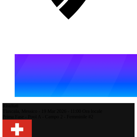
Risultati
Tlaxcala,
Messico
-
19 Mar 2026 -
11:00
Ora locale
Prima Fase - Pool A - Campo 2 - Femminile #2