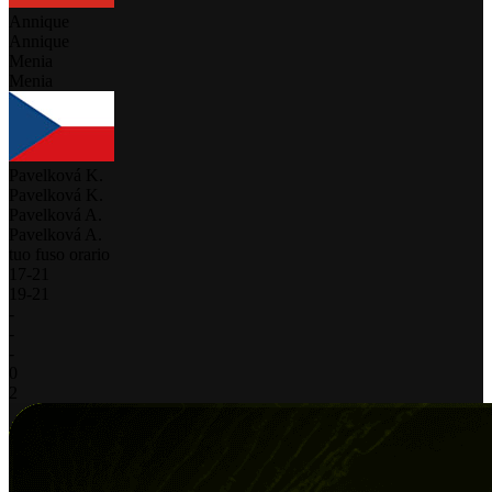
Annique
Annique
Menia
Menia
Pavelková K.
Pavelková K.
Pavelková A.
Pavelková A.
tuo fuso orario
17
-
21
19
-
21
-
-
-
0
2