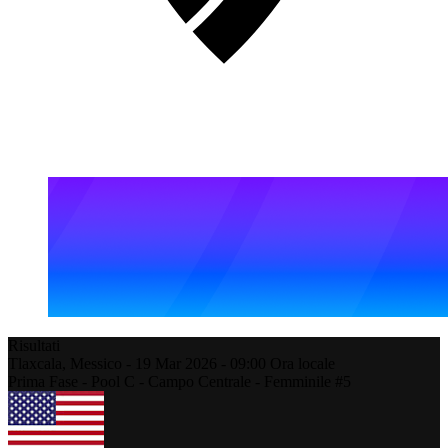
Risultati
Tlaxcala,
Messico
-
19 Mar 2026 -
09:00
Ora locale
Prima Fase - Pool C - Campo Centrale - Femminile #5