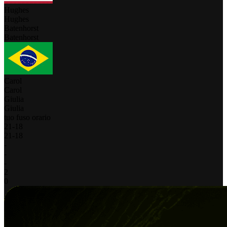
Hughes
Hughes
Batenhorst
Batenhorst
Carol
Carol
Giulia
Giulia
tuo fuso orario
21
-
18
21
-
18
-
-
-
2
0