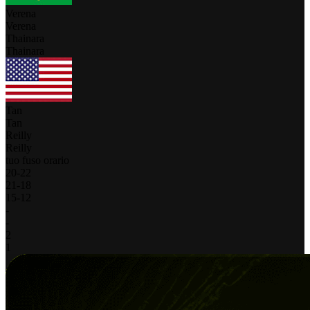
Verena
Verena
Thainara
Thainara
Tan
Tan
Reilly
Reilly
tuo fuso orario
20
-
22
21
-
18
15
-
12
-
-
2
1