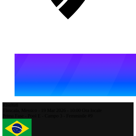
Risultati
Tlaxcala,
Messico
-
19 Mar 2026 -
10:00
Ora locale
Prima Fase - Pool E - Campo 3 - Femminile #9