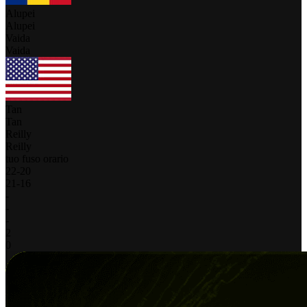
Alupei
Alupei
Vaida
Vaida
Tan
Tan
Reilly
Reilly
tuo fuso orario
22
-
20
21
-
16
-
-
-
2
0