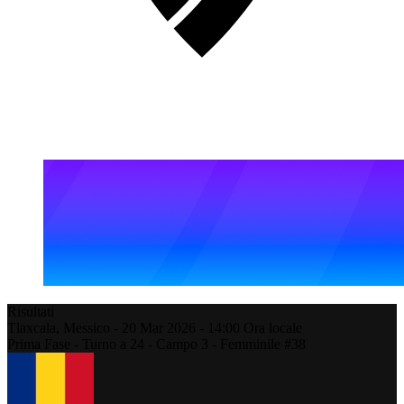
Risultati
Tlaxcala,
Messico
-
20 Mar 2026 -
14:00
Ora locale
Prima Fase - Turno a 24 - Campo 3 - Femminile #38