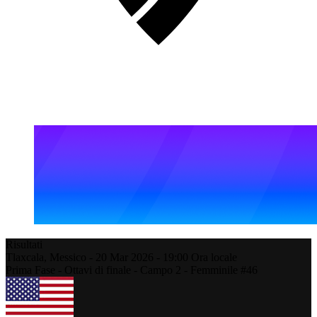
Risultati
Tlaxcala,
Messico
-
20 Mar 2026 -
19:00
Ora locale
Prima Fase - Ottavi di finale - Campo 2 - Femminile #46