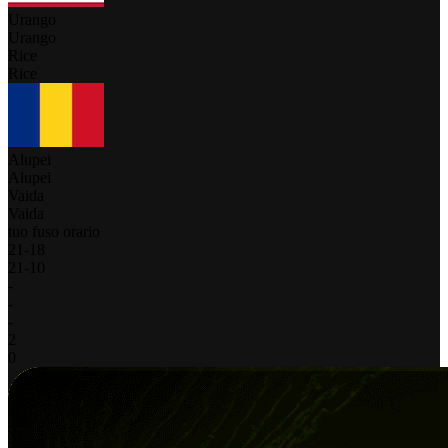
Urango
Urango
Rice
Rice
Alupei
Alupei
Vaida
Vaida
tuo fuso orario
21
-
18
21
-
10
-
-
-
2
0